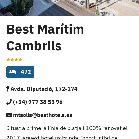
Cambrils
Grups
Best Marítim
Cambrils
****
472
Avda. Diputació, 172-174
(+34) 977 38 55 96
mtsolis@besthotels.es
Situat a primera línia de platja i 100% renovat el
2017, aquest hotel us brinda l’oportunitat de