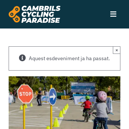
Skip
to
Toggl
content
Navig
Experiències
×
Allotjament
Aquest esdeveniment ja ha passat.
Serveis
Rutes
Esdeveniments