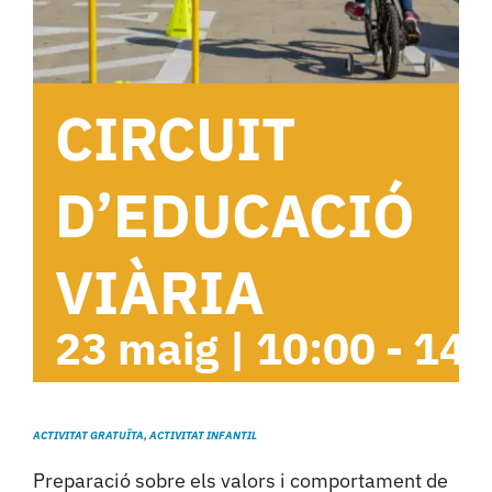
Cambrils
Grups
CIRCUIT
D’EDUCACIÓ
VIÀRIA
23 maig | 10:00
-
14:
ACTIVITAT GRATUÏTA, ACTIVITAT INFANTIL
Preparació sobre els valors i comportament de