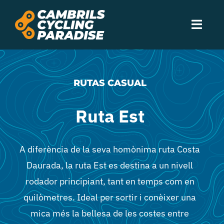
Skip
to
Toggl
content
Navig
Experiències
RUTAS CASUAL
Allotjament
Ruta Est
Serveis
A diferència de la seva homònima ruta Costa
Rutes
Daurada, la ruta Est es destina a un nivell
rodador principiant, tant en temps com en
Esdeveniments
quilòmetres. Ideal per sortir i conèixer una
mica més la bellesa de les costes entre