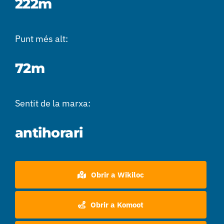
222m
Punt més alt:
72m
Sentit de la marxa:
antihorari
Obrir a Wikiloc
Obrir a Komoot