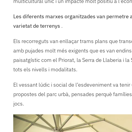
multicultural únic i un impacte molt positiu a l’eco
Les diferents marxes organitzades van permetre a
varietat de terrenys
.
Els recorreguts van enllaçar trams plans que trans
amb pujades molt més exigents que es van endins
paisatgístic com el Priorat, la Serra de Llaberia i l
tots els nivells i modalitats.
El vessant lúdic i social de l’esdeveniment va teni
propostes del parc urbà, pensades perquè famílies 
jocs.