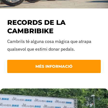
RECORDS DE LA
CAMBRIBIKE
Cambrils té alguna cosa màgica que atrapa
qualsevol que estimi donar pedals.
Si vas tenir la sort de viure la darrera edició de 
MÉS INFORMACIÓ
a la retina l’ambientàs del Parc del Pinaret.
En cas que no ho vas poder veure, t’ho expliquem.
Aquells dies compartits amb ciclistes de catorze
aquesta terra respira ciclisme a cada cantonada