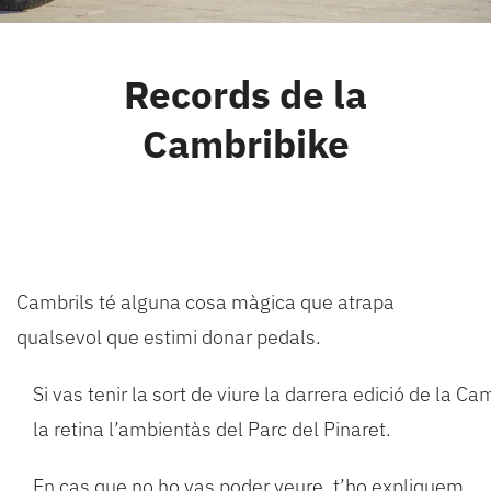
Cambrils
Records de la
Grups
Cambribike
Cambrils té alguna cosa màgica que atrapa
qualsevol que estimi donar pedals.
Si vas tenir la sort de viure la darrera edició de la 
la retina l’ambientàs del Parc del Pinaret.
En cas que no ho vas poder veure, t’ho expliquem.