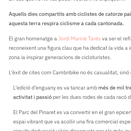
Aquells dies compartits amb ciclistes de catorze pa
aquesta terra respira ciclisme a cada cantonada.
El gran homenatge a
Jordi Mariné Tarés
va ser el ref
reconeixent una figura clau que ha dedicat la vida a i
zona ia inspirar generacions de cicloturistes.
L’èxit de cites com Cambribike no és casualitat, sinó e
L’edició d’enguany es va tancar amb
més de mil tr
activitat i passió
per les dues rodes de cada racó 
El Parc del Pinaret es va convertir en el gran epice
espai vibrant que va acollir una fira comercial espec
circuits deducació viària dissenyats per als més jo