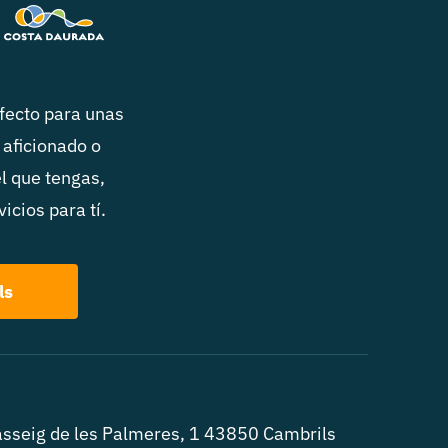
rfecto para unas
 aficionado o
el que tengas,
icios para tí.
ls
sseig de les Palmeres, 1 43850 Cambrils