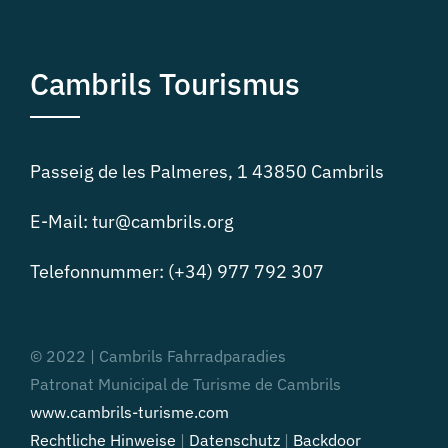
Cambrils Tourismus
Passeig de les Palmeres, 1 43850 Cambrils
Darüber hinaus
verlieh Cambribike dem Progr
entspannenden Reiz, indem es die Aktivitäten 
E-Mail: tur@cambrils.org
Meeresfrüchte-Gastronomie der Region und ih
Telefonnummer: (+34) 977 792 307
so ein rundum gelungenes Erlebnis für Teilnehm
Am ersten Tag eröffnet die Veranstaltung mit 
abseits der Routen garantierte.
einem Bereich, der am Freitag von 17 bis 20 Uhr 
© 2022 | Cambrils Fahrradparadies
Cambrils profitiert von einer strategisch günstig
Sonntag geöffnet sein wird.
Patronat Municipal de Turisme de Cambrils
und ist dank hervorragender Verkehrsanbindungen 
www.cambrils-turisme.com
Dieses kostenlose Angebot ermöglicht es Jungen
Rechtliche Hinweise
|
Datenschutz
|
Backdoor
Darüber hinaus ist das Klima das ganze Jahr über