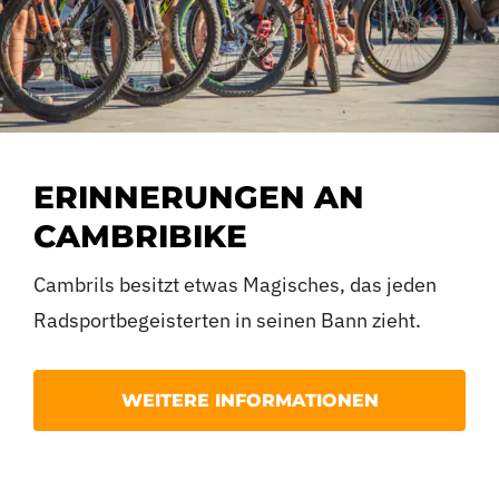
ERINNERUNGEN AN
CAMBRIBIKE
Cambrils besitzt etwas Magisches, das jeden
Radsportbegeisterten in seinen Bann zieht.
Wer das Glück hatte, die letzte Ausgabe von Cambr
WEITERE INFORMATIONEN
fantastische Atmosphäre des Pinaret Parks sicher
Falls Sie es verpasst haben, erzählen wir Ihnen d