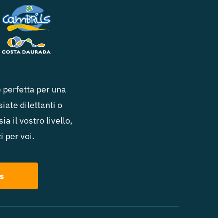
 perfetta per una
iate dilettanti o
a il vostro livello,
 per voi.
s