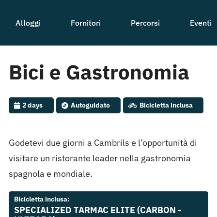
Alloggi
Fornitori
Percorsi
Eventi
Bici e Gastronomia
2 days
Autoguidato
Bicicletta inclusa
Godetevi due giorni a Cambrils e l’opportunità di
visitare un ristorante leader nella gastronomia
spagnola e mondiale.
Bicicletta inclusa:
SPECIALIZED TARMAC ELITE (CARBON -