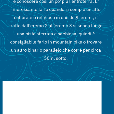
e conoscere così un po' più l'entroterra. E'
Cambrils
interessante farlo quando si compie un atto
culturale o religioso in uno degli eremi, il
Gruppi
tratto dall'eremo 2 all'eremo 3 si snoda lungo
una pista sterrata e sabbiosa, quindi è
consigliabile farlo in mountain bike o trovare
un altro binario parallelo che corre per circa
50m. sotto.