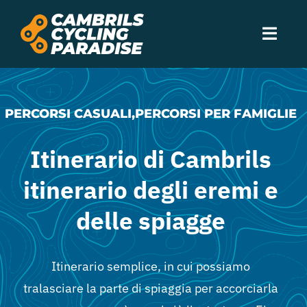
Skip
to
Toggl
content
Navig
Esperienze
PERCORSI CASUALI,PERCORSI PER FAMIGLIE
Alloggi
Itinerario di Cambrils
Fornitori
itinerario degli eremi e
delle spiagge
Percorsi
Itinerario semplice, in cui possiamo
Eventi
tralasciare la parte di spiaggia per accorciarla