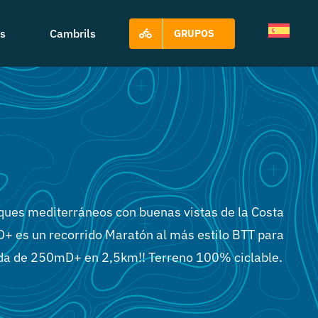
s
Cambrils
GRUPOS
ques mediterráneos con buenas vistas de la Costa
+ es un recorrido Maratón al más estilo BTT para
bida de 250mD+ en 2,5km!! Terreno 100% ciclable.