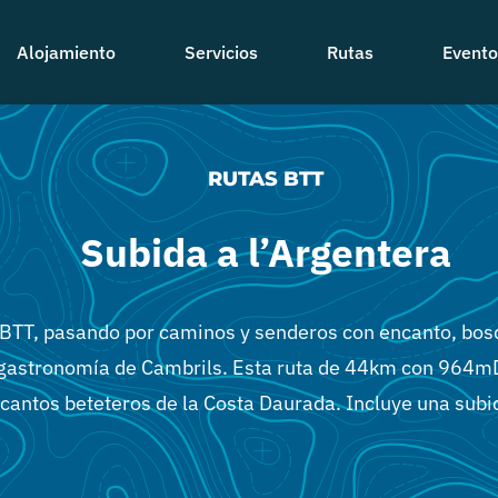
Alojamiento
Servicios
Rutas
Evento
RUTAS BTT
Subida a l’Argentera
 BTT, pasando por caminos y senderos con encanto, bos
 gastronomía de Cambrils. Esta ruta de 44km con 964mD
encantos beteteros de la Costa Daurada. Incluye una su