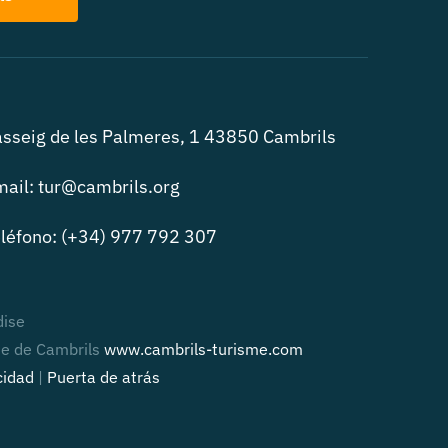
sseig de les Palmeres, 1 43850 Cambrils
ail: tur@cambrils.org
léfono: (+34) 977 792 307
dise
me de Cambrils
www.cambrils-turisme.com
cidad
|
Puerta de atrás