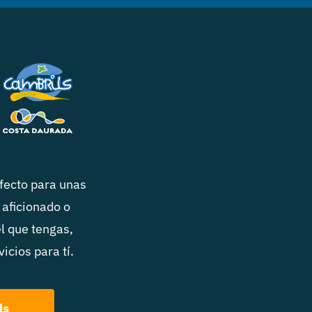
rfecto para unas
 aficionado o
el que tengas,
icios para tí.
ls