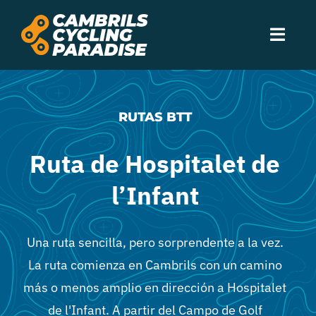
Saltar
al
Toggl
contenido
Navig
Experiencias
RUTAS BTT
Alojamiento
Ruta de Hospitalet de
Servicios
l’Infant
Rutas
Una ruta sencilla, pero sorprendente a la vez.
La ruta comienza en Cambrils con un camino
Eventos
más o menos amplio en dirección a Hospitalet
de l'Infant. A partir del Campo de Golf