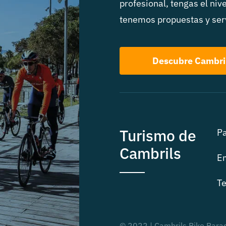
profesional, tengas el niv
tenemos propuestas y serv
Descubre Cambri
Turismo de
Pa
Cambrils
Em
Te
© 2022 | Cambrils Bike Para