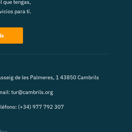
el que tengas,
icios para tí.
ls
sseig de les Palmeres, 1 43850 Cambrils
ail: tur@cambrils.org
léfono: (+34) 977 792 307
dise