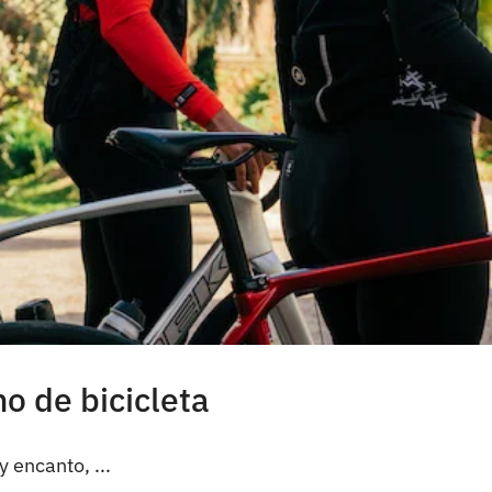
o de bicicleta
 encanto, ...