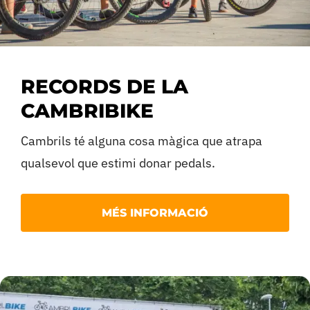
RECORDS DE LA
CAMBRIBIKE
Cambrils té alguna cosa màgica que atrapa
qualsevol que estimi donar pedals.
Si vas tenir la sort de viure la darrera edició de 
MÉS INFORMACIÓ
a la retina l’ambientàs del Parc del Pinaret.
En cas que no ho vas poder veure, t’ho expliquem.
Aquells dies compartits amb ciclistes de catorze