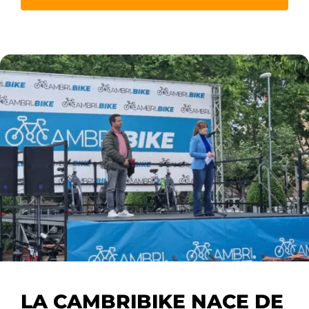
En caso que no pudiste verlo, te lo contamos.
Aquellos días compartidos con ciclistas de cato
tierra respira ciclismo en cada esquina.
El gran homenaje a
Jordi Mariné Tarés
fue el refl
reconociendo a una figura clave que ha dedicado su
nuestra zona y a inspirar a generaciones de ciclot
El éxito de citas como la Cambribike no es casuali
privilegiado.
La edición de este año se cerró con
más de mil t
de actividad y pasión
por las dos ruedas cada r
LA CAMBRIBIKE NACE DE