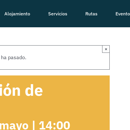
Alojamiento
Servicios
Rutas
Evento
×
 ha pasado.
ión de
mayo | 14:00