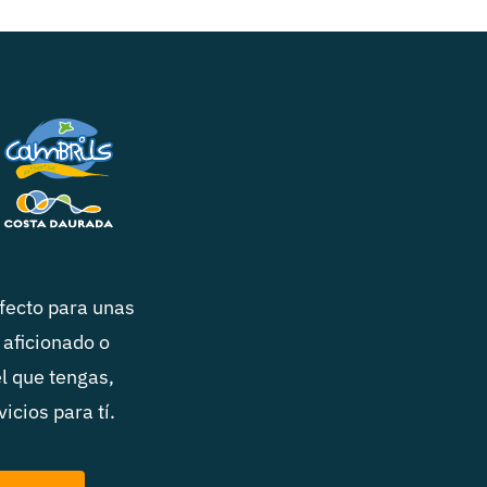
rfecto para unas
 aficionado o
el que tengas,
icios para tí.