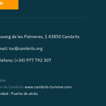
ls
sseig de les Palmeres, 1 43850 Cambrils
ail: tur@cambrils.org
léfono: (+34) 977 792 307
dise
me de Cambrils
www.cambrils-turisme.com
cidad
|
Puerta de atrás