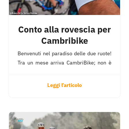
Cambrils gode di una posizione geografica st
ottimi collegamenti di trasporto che permetton
Inoltre, il clima è un vero dono durante tut
Conto alla rovescia per
mediterranea che invita a mettersi in viaggio o
Cambribike
dell’anno.
Benvenuti nel paradiso delle due ruote!
Il territorio di questa zona è un vero sogno per
Tra un mese arriva CambriBike; non è
o dallo stile di guida preferito.
solo un evento sportivo, è il più grande
festival ciclistico di Cambrils, che
Dalla costa stessa, iniziano percorsi pianeggi
Leggi l’articolo
trasforma questa cittadina della Costa
mare, ma a pochi chilometri di distanza il pa
Con un approccio inclusivo e dinamico,
Daurada nell’epicentro della passione
improvvisamente di fronte ai passi di monta
l’evento propone una vasta gamma di
per il ciclismo.
Daurada e del Priorat, un territorio spetta
attività che spaziano dalla
asfalto o per spingere al limite la propria mou
professionalità più esigente al