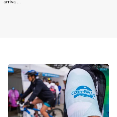
arriva ...
Manca appena una settimana…
può venire
“.
+ INFORMAZIONI
Inoltre,
Cambribike ha arricchito l’esperienz
collegando le attività del programma alla 
sua offerta culturale
, garantendo un’
accompagnatori sia lungo i percorsi che al di 