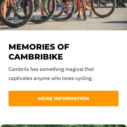
MEMORIES OF
CAMBRIBIKE
Cambrils has something magical that
captivates anyone who loves cycling.
If you were lucky enough to experience the last edi
MORE INFORMATION
have the amazing atmosphere of the Pinaret Park 
In case you missed it, we’ll tell you about it.